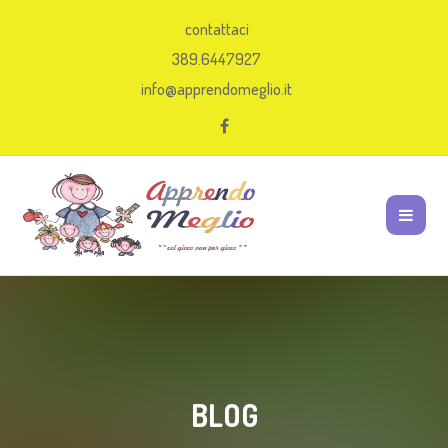
contattaci
389.6447927
info@apprendomeglio.it
BLOG