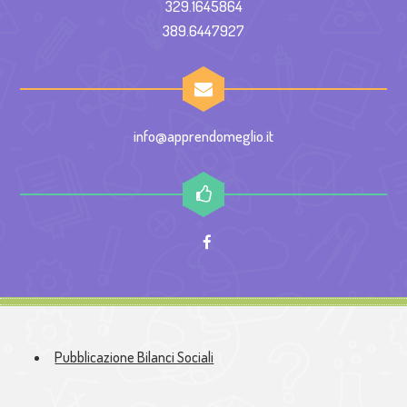
329.1645864
389.6447927
info@apprendomeglio.it
Pubblicazione Bilanci Sociali